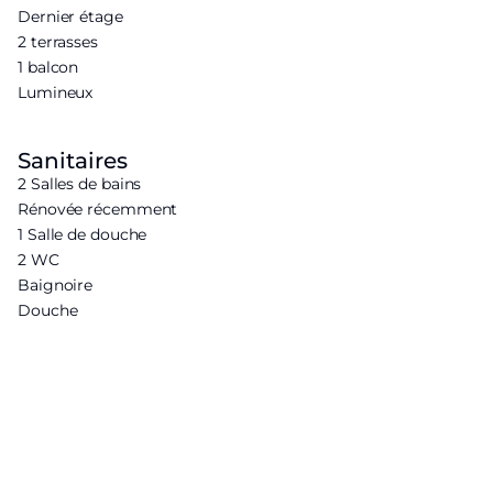
Dernier étage
2 terrasses
1 balcon
Lumineux
Sanitaires
2 Salles de bains
Rénovée récemment
1 Salle de douche
2 WC
Baignoire
Douche
Cuisine
Rénovée récemment
Cuisine semi-ouverte
Cuisine équipée