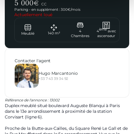
5 000
€
CC
Parking - en supplément :
300
€/
mois
Actuellement loué
ème
4
4
avec
140
m²
Meublé
Chambres
ascenseur
Contacter l'agent
Hugo Marcantonio
+33 7 43 39 34 92
Référence de l'annonce : 13002
Duplex meublé situé boulevard Auguste Blanqui à Paris
dans le 13e arrondissement à proximité de la station
Corvisart (ligne 6).
Proche de la Butte-aux-Cailles, du Square René Le Gall et de