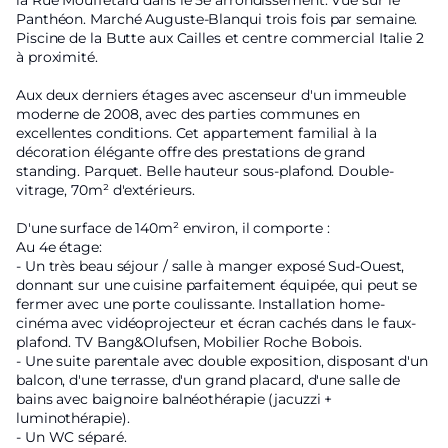
la Rue Mouffetard dans le 5e arrondissement. Vue sur le
Panthéon. Marché Auguste-Blanqui trois fois par semaine.
Piscine de la Butte aux Cailles et centre commercial Italie 2
à proximité.
Aux deux derniers étages avec ascenseur d'un immeuble
moderne de 2008, avec des parties communes en
excellentes conditions. Cet appartement familial à la
décoration élégante offre des prestations de grand
standing. Parquet. Belle hauteur sous-plafond. Double-
vitrage, 70m² d'extérieurs.
D'une surface de 140m² environ, il comporte :
Au 4e étage:
- Un très beau séjour / salle à manger exposé Sud-Ouest,
donnant sur une cuisine parfaitement équipée, qui peut se
fermer avec une porte coulissante. Installation home-
cinéma avec vidéoprojecteur et écran cachés dans le faux-
plafond. TV Bang&Olufsen, Mobilier Roche Bobois.
- Une suite parentale avec double exposition, disposant d'un
balcon, d'une terrasse, d'un grand placard, d'une salle de
bains avec baignoire balnéothérapie (jacuzzi +
luminothérapie).
- Un WC séparé.