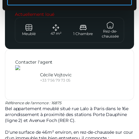
1 550
€
CC
Actuellement loué
Rez-de-
47
m²
Meublé
1
Chambre
chaussée
Contacter l'agent
Cécile Vojtovic
+33 7 56 79 73 05
Référence de l'annonce : 16875
Bel appartement meublé situé rue Lalo à Paris dans le 16e
arrondissement à proximité des stations Porte Dauphine
(ligne 2) et Avenue Foch (RER C).
D'une surface de 46m² environ, en rez-de-chaussée sur cour
d'un immeuble très bien entretenu, il comporte :