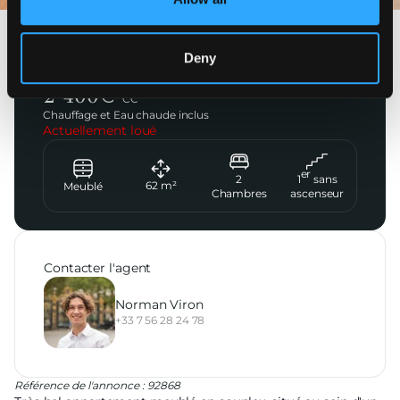
Saint-Cloud
Deny
Parc Privé de Montretout
2 400
€
CC
Chauffage et Eau chaude inclus
Actuellement loué
er
2
1
sans
62
m²
Meublé
Chambres
ascenseur
Contacter l'agent
Norman Viron
+33 7 56 28 24 78
Référence de l'annonce : 92868