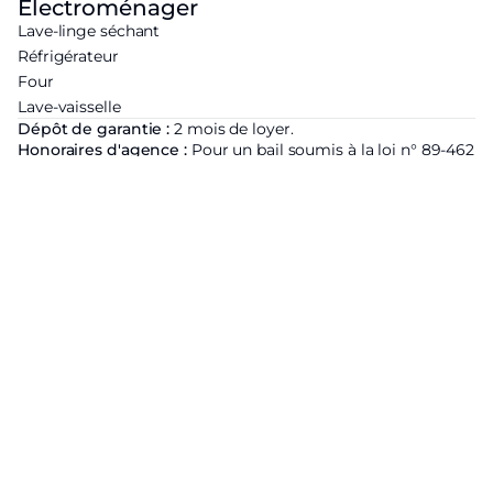
Électroménager
Lave-linge séchant
Réfrigérateur
Four
Lave-vaisselle
Dépôt de garantie :
2 mois de loyer.
Honoraires d'agence :
Pour un bail soumis à la loi n° 89-462
du 6 juillet 1989 : 12€ TTC/m² (visite, constitution du dossier,
rédaction du bail) + 3€ TT/m² (état des lieux). Pour un bail
non soumis à la loi du n° 89-462 du 6 juillet 1989 : 12.5 % du
loyer annuel charges comprises + TVA ( 20 %)
Étiquette énergétique
Logement économique
A
B
C
D
301
kWhEP/m²/an
E
F