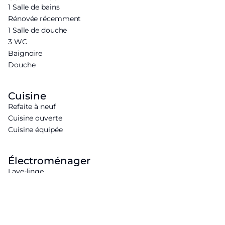
1 Salle de bains
Rénovée récemment
1 Salle de douche
3 WC
Baignoire
Douche
Cuisine
Refaite à neuf
Cuisine ouverte
Cuisine équipée
Électroménager
Lave-linge
Réfrigérateur
Four
Lave-vaisselle
Dépôt de garantie :
2 mois de loyer.