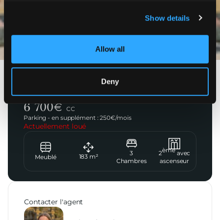
Show details
Photos
Allow all
Deny
Paris 16ème
Avenue Victor Hugo
6 700
€
CC
Parking - en supplément :
250
€/
mois
Actuellement loué
ème
3
2
avec
183
m²
Meublé
Chambres
ascenseur
Contacter l'agent