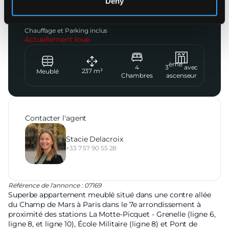
Deny
Contre allée du champ de Mars
12 000
€
CC
Chauffage et Parking inclus
Actuellement loué
ème
4
3
avec
237
m²
Meublé
Chambres
ascenseur
Contacter l'agent
Stacie Delacroix
+33 7 57 90 55 28
Référence de l'annonce : 07169
Superbe appartement meublé situé dans une contre allée
du Champ de Mars à Paris dans le 7e arrondissement à
proximité des stations La Motte-Picquet - Grenelle (ligne 6,
ligne 8, et ligne 10), École Militaire (ligne 8) et Pont de