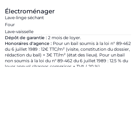
Électroménager
Lave-linge séchant
Four
Lave-vaisselle
Dépôt de garantie :
2 mois de loyer.
Honoraires d'agence :
Pour un bail soumis à la loi n° 89-462
du 6 juillet 1989 : 12€ TTC/m² (visite, constitution du dossier,
rédaction du bail) + 3€ TT/m² (état des lieux). Pour un bail
non soumis à la loi du n° 89-462 du 6 juillet 1989 : 12.5 % du
loyer annuel charges comprises + TVA ( 20 %)
Zone soumise à l'encadrement des loyers :
Loyer de base
hors charges du bien proposé
2186€ ;
Loyer de référence
majoré fixé par arrêté préfectoral :
1870.9€ ;
Complément de
loyer justifié par les caractéristiques du bien : 315.1€ ; Ces
dispositions sont applicables dans tous les cas où la loi de
89 s'applique
Étiquette énergétique
Logement économique
A
B