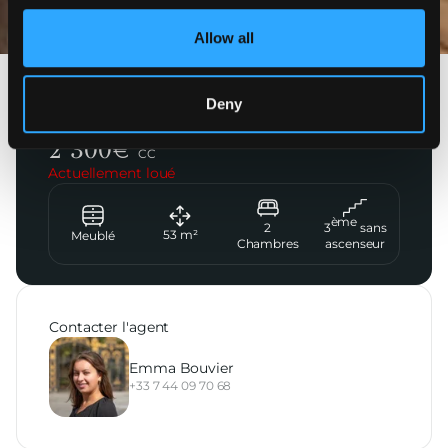
Allow all
Paris 9ème
Deny
Rue Condorcet
2 300
€
CC
Actuellement loué
ème
2
3
sans
53
m²
Meublé
Chambres
ascenseur
Contacter l'agent
Emma Bouvier
+33 7 44 09 70 68