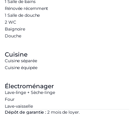
1 Salle de bains
Rénovée récemment
1 Salle de douche
2 WC
Baignoire
Douche
Cuisine
Cuisine séparée
Cuisine équipée
Électroménager
Lave-linge + Sèche-linge
Four
Lave-vaisselle
Dépôt de garantie :
2 mois de loyer.
Honoraires d'agence :
Pour un bail soumis à la loi n° 89-462
du 6 juillet 1989 : 12€ TTC/m² (visite, constitution du dossier,
rédaction du bail) + 3€ TT/m² (état des lieux). Pour un bail