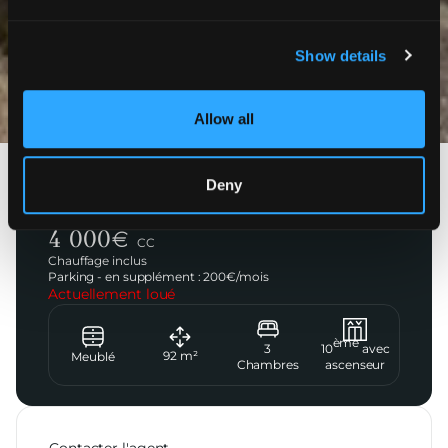
Show details
Photos
Allow all
Deny
Paris 16ème
Rue de Boulainvilliers
4 000
€
CC
Chauffage inclus
Parking - en supplément :
200
€/
mois
Actuellement loué
ème
3
10
avec
92
m²
Meublé
Chambres
ascenseur
Contacter l'agent