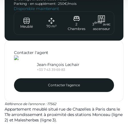
Parking - en supplément :
250
€/
mois
Disponible maintenant
ème
2
3
avec
70
m²
Meublé
Chambres
ascenseur
Contacter l'agent
Jean-François Lechair
+33 7 43 39 69 83
Contacter l'agence
Référence de l'annonce : 17562
Appartement meublé situé rue de Chazelles à Paris dans le
17e arrondissement à proximité des stations Monceau (ligne
2) et Malesherbes (ligne 3).