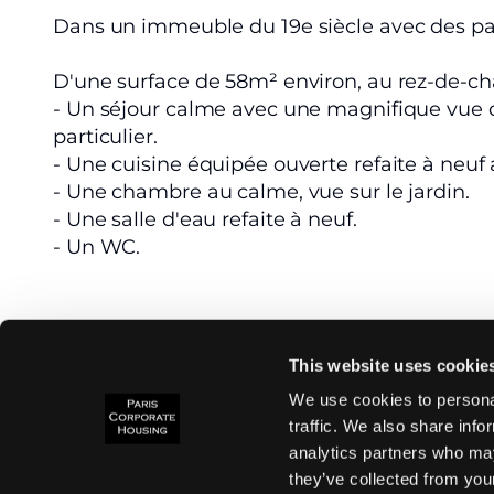
Dans un immeuble du 19e siècle avec des p
D'une surface de 58m² environ, au rez-de-cha
- Un séjour calme avec une magnifique vue d
particulier.
- Une cuisine équipée ouverte refaite à ne
- Une chambre au calme, vue sur le jardin.
- Une salle d'eau refaite à neuf.
- Un WC.
Le chauffage et l'eau chaude sont individuels
This website uses cookie
Caractéristiques
Sanitaires
We use cookies to personal
Refait à neuf
Refaite à neuf
traffic. We also share info
Parquet
1 Salle de douche
analytics partners who may
Belle vue
1 WC
they’ve collected from your