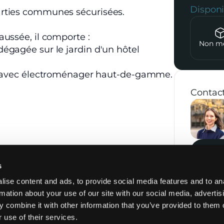
Dispon
arties communes sécurisées.
ussée, il comporte :
Non m
égagée sur le jardin d'un hôtel
uf avec électroménager haut-de-gamme.
Contact
 électriques.
s
Cuisine
Électroménager
ise content and ads, to provide social media features and to an
Refaite à neuf
Réfrigérateur
rmation about your use of our site with our social media, advertis
Cuisine ouverte
Four
 combine it with other information that you’ve provided to them o
Cuisine équipée
Lave-vaisselle
 use of their services.