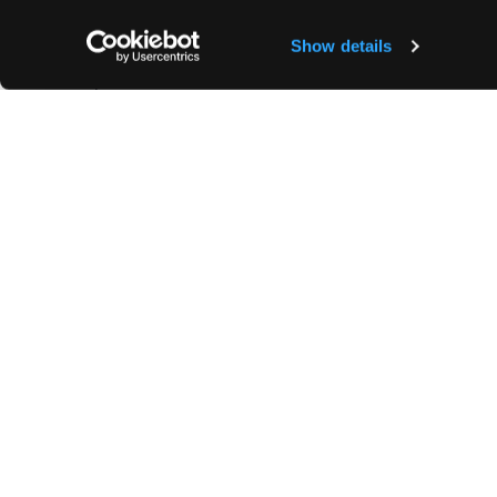
Quartier calme
Douche
Dépôt de garantie :
1 mois de loyer hors char
Show details
Honoraires d'agence :
Pour un bail soumis à la
TTC/m² (visite, constitution du dossier, rédact
Pour un bail non soumis à la loi du n° 89-462 
charges comprises + TVA ( 20 %)
Zone soumise à l'encadrement des loyers :
L
proposé
3595.13€ ;
Loyer de référence majoré f
Complément de loyer justifié par les caractéri
dispositions sont applicables dans tous les ca