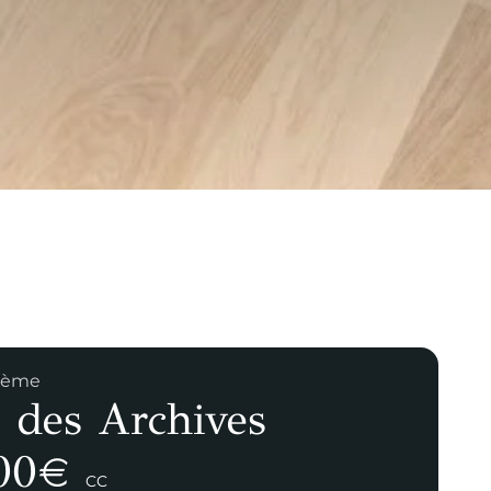
 3ème
 des Archives
00
€
CC