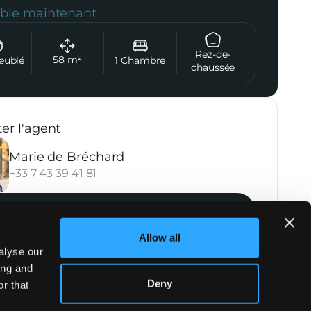
ible maintenant
Rez-de-
58
m²
eublé
1
Chambre
chaussée
er l'agent
Marie de Bréchard
+33 7 43 39 41 81
Contacter l'agence
Allow all
alyse our
ing and
Deny
r that