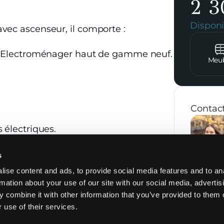
2 3
Dispon
vec ascenseur, il comporte :
uf. Electroménager haut de gamme neuf.
Meu
Contact
 électriques.
s
Cuisine
Électroménager
ise content and ads, to provide social media features and to an
Refaite à neuf
Lave-linge
rmation about your use of our site with our social media, advertis
séchant
Cuisine ouverte
 combine it with other information that you’ve provided to them o
Réfrigérateur
 use of their services.
Cuisine équipée
Four