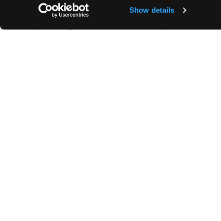
Show details
1 balcon
Dépôt de garantie :
2 mois de loyer.
Honoraires d'agence :
Pour un bail soumis à la
TTC/m² (visite, constitution du dossier, rédact
Pour un bail non soumis à la loi du n° 89-462 d
annuel charges comprises + TVA ( 20 %)
Zone soumise à l'encadrement des loyers :
L
proposé
2159€ ;
Loyer de référence majoré fixé