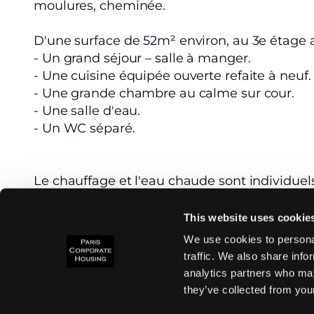
moulures, cheminée.
D'une surface de 52m² environ, au 3e étage a
- Un grand séjour – salle à manger.
- Une cuisine équipée ouverte refaite à ne
- Une grande chambre au calme sur cour.
- Une salle d'eau.
- Un WC séparé.
Le chauffage et l'eau chaude sont individuels
Gardienne.
This website uses cookie
Caractéristiques
Sanitaires
We use cookies to personal
Refait à neuf
1 Salle de douche
traffic. We also share info
Parquet
1 WC
analytics partners who may
they’ve collected from your
Moulures
Douche
Quartier calme