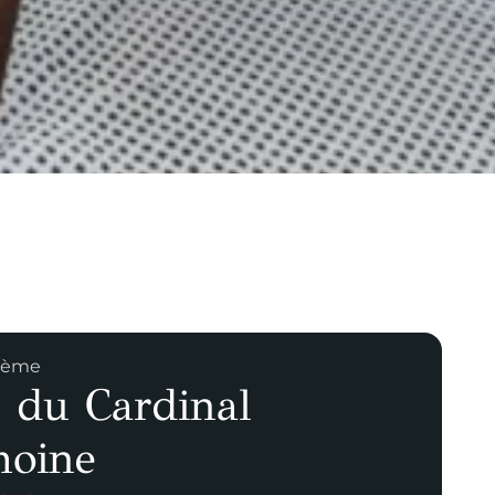
 5ème
 du Cardinal
oine