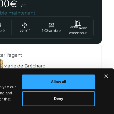
00
€
CC
ible maintenant
ème
3
avec
53
m²
blé
1
Chambre
ascenseur
er l'agent
Marie de Bréchard
+33 7 43 39 41 81
Allow all
Contacter l'agence
alyse our
ing and
Deny
r that