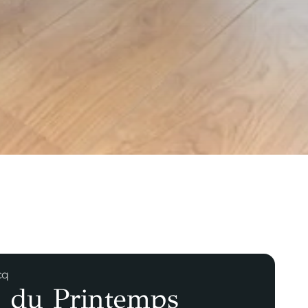
cq
 du Printemps