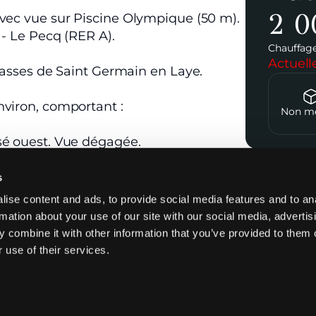
2 0
avec vue sur Piscine Olympique (50 m).
 - Le Pecq (RER A).
Chauffage
Actuel
rrasses de Saint Germain en Laye.
nviron, comportant :
Non m
sé ouest. Vue dégagée.
s
Contact
ise content and ads, to provide social media features and to an
rmation about your use of our site with our social media, advertis
 combine it with other information that you’ve provided to them o
 use of their services.