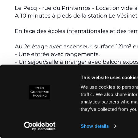
Le Pecq - rue du Printemps - Location vide 
A 10 minutes à pieds de la station Le Vésinet
En face des écoles internationales et des te
Au 2e étage avec ascenseur, surface 121m² e
- Une entrée avec rangements.
- Un séjour/salle à manger avec balcon expo
- Une cuisine meublée séparée avec cellier.
- 3 chambres au calme.
This website uses cookie
- 2 salles de bains dont une avec WC.
We use cookies to personal
- Un dégagement avec rangements.
traffic. We also share info
- Un dressing.
analytics partners who may
- 1 WC séparé.
they’ve collected from your
Le chauffage et l'eau chaude sont collectifs.
Show details