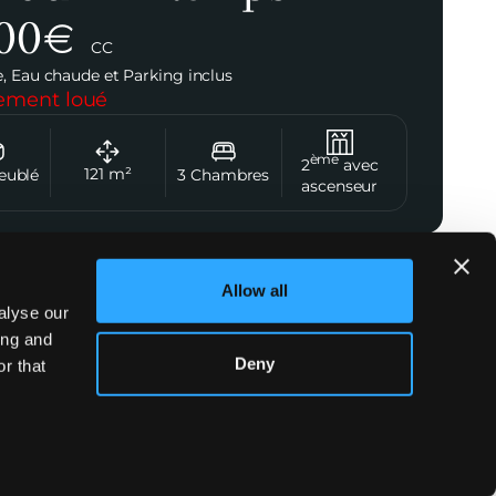
00
€
CC
, Eau chaude et Parking inclus
lement loué
ème
2
avec
121
m²
eublé
3
Chambres
ascenseur
er l'agent
Allow all
alyse our
Norman Viron
ing and
+33 7 56 28 24 78
Deny
r that