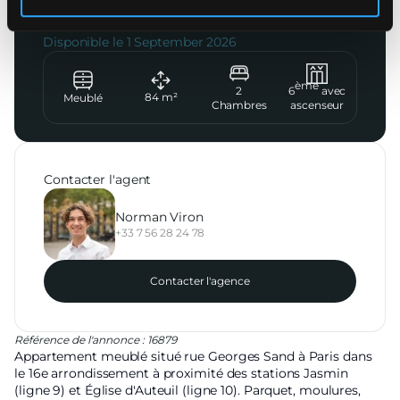
3 500
€
CC
Disponible le
1 September 2026
ème
2
6
avec
84
m²
Meublé
Chambres
ascenseur
Contacter l'agent
Norman Viron
+33 7 56 28 24 78
Contacter l'agence
Référence de l'annonce : 16879
Appartement meublé situé rue Georges Sand à Paris dans
le 16e arrondissement à proximité des stations Jasmin
(ligne 9) et Église d'Auteuil (ligne 10). Parquet, moulures,