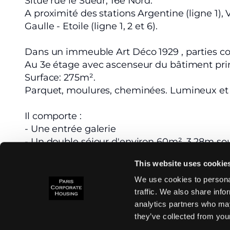
Situé rue le Sueur, 16e Nord.
A proximité des stations Argentine (ligne 1), 
Gaulle - Etoile (ligne 1, 2 et 6).
Dans un immeuble Art Déco 1929 , parties 
Au 3e étage avec ascenseur du bâtiment prin
Surface: 275m².
Parquet, moulures, cheminées. Lumineux et
Il comporte :
- Une entrée galerie
- Un double séjour d'environ 60m², 3,28m so
avec grandes porte-fenêtres et bow window. 
This website uses cookie
d'en face, l'ensoleillement y est avantageux
réception plus spacieux encore, la pièce de 3
We use cookies to personal
traffic. We also share info
utilisée comme salon (au calme, sur cour).
analytics partners who may
- Une cuisine dinatoire séparée (accès direc
they’ve collected from your
équipée. Refaite à neuf.