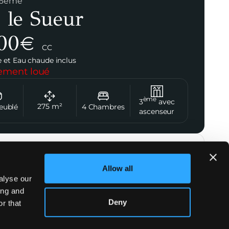
 16ème
 le Sueur
00
€
CC
 et Eau chaude inclus
lement loué
ème
3
avec
275
m²
eublé
4
Chambres
ascenseur
er l'agent
Allow all
Cécile Petit
alyse our
+33 7 56 79 51 36
ing and
Deny
r that