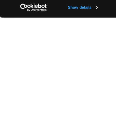
- Une chambre parentale de 30m² avec salle
séparé. Grand dressing.
Show details
- Deux autres chambres, au calme sur cour,
avec sa salle de douche en suite.
- Une quatrième chambre est possible en lie
- 2 autres WC, séparés
- Un total de 3 ou 4 chambres, 1 salle de bain
Le chauffage et l'eau chaude sont collectifs.
Gardienne.
Grand local vélo.
Sécurité, codes.
Superbe appartement refait à neuf, dans une
Caractéristiques
Sanitaires
Refait à neuf
1 Salle de bains
Parquet +
Refaite à neuf
Moquette
2 Salles de