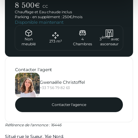
8 500
€
CC
Chauffage et Eau chaude inclus
Parking - en supplément :
250
€/
mois
Disponible maintenant
ème
Non
4
3
avec
273
m²
meublé
Chambres
ascenseur
Contacter l'agent
Gwenaëlle Christoffel
+33 7 56 79 82 63
Contacter l'agence
Référence de l'annonce : 16446
Situé rue le Sueur, 16e Nord.