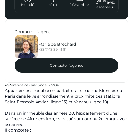
ème
2
avec
41
m²
Meublé
1
Chambre
ascenseur
Contacter l'agent
Marie de Bréchard
+33 7 43 39 41 81
Contacter l'agence
Référence de l'annonce : 07136
Appartement meublé en parfait état situé rue Monsieur à
Paris dans le 7e arrondissement à proximité des stations
Saint-François-Xavier (ligne 13) et Vaneau (ligne 10).
Dans un immeuble des années 30, l'appartement d'une
surface de 41m² environ, est situé sur cour au 2e étage avec
ascenseur.
il comporte :