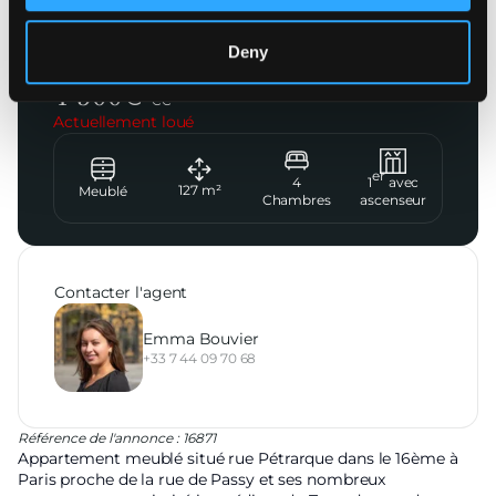
Paris 16ème
Deny
Rue Pétrarque
4 500
€
CC
Actuellement loué
er
4
1
avec
127
m²
Meublé
Chambres
ascenseur
Contacter l'agent
Emma Bouvier
+33 7 44 09 70 68
Référence de l'annonce : 16871
Appartement meublé situé rue Pétrarque dans le 16ème à
Paris proche de la rue de Passy et ses nombreux