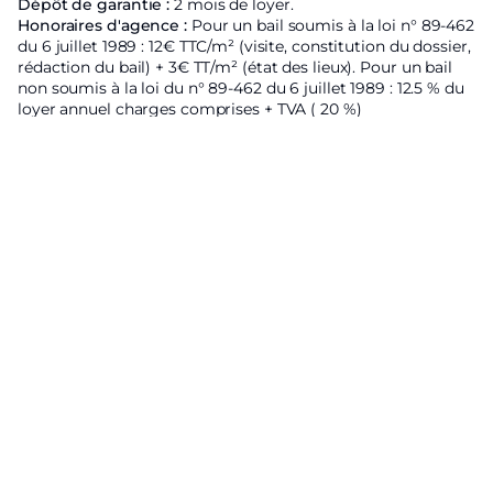
Dépôt de garantie :
2 mois de loyer.
Honoraires d'agence :
Pour un bail soumis à la loi n° 89-462
du 6 juillet 1989 : 12€ TTC/m² (visite, constitution du dossier,
rédaction du bail) + 3€ TT/m² (état des lieux). Pour un bail
non soumis à la loi du n° 89-462 du 6 juillet 1989 : 12.5 % du
loyer annuel charges comprises + TVA ( 20 %)
Zone soumise à l'encadrement des loyers :
Loyer de base
hors charges du bien proposé
4203€ ;
Loyer de référence
majoré fixé par arrêté préfectoral :
4664.2€ ;
Étiquette énergétique
Logement économique
A
B
C
D
E
390
kWhEP/m²/an
F
G
Logement énergivore