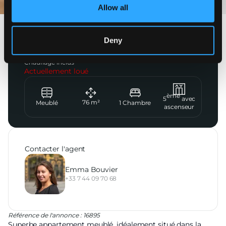
Allow all
Villa Jocelyn
Deny
2 800
€
CC
Chauffage inclus
Actuellement loué
ème
5
avec
76
m²
Meublé
1
Chambre
ascenseur
Contacter l'agent
Emma Bouvier
+33 7 44 09 70 68
Référence de l'annonce : 16895
Superbe appartement meublé, idéalement situé dans la