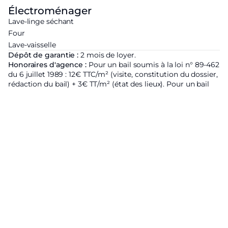
Électroménager
Lave-linge séchant
Four
Lave-vaisselle
Dépôt de garantie :
2 mois de loyer.
Honoraires d'agence :
Pour un bail soumis à la loi n° 89-462
du 6 juillet 1989 : 12€ TTC/m² (visite, constitution du dossier,
rédaction du bail) + 3€ TT/m² (état des lieux). Pour un bail
non soumis à la loi du n° 89-462 du 6 juillet 1989 : 12.5 % du
loyer annuel charges comprises + TVA ( 20 %)
Zone soumise à l'encadrement des loyers :
Loyer de base
hors charges du bien proposé
2515€ ;
Loyer de référence
majoré fixé par arrêté préfectoral :
2819.76€ ;
Étiquette énergétique
Logement économique
A
B
C
D